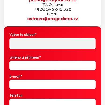
Tel. Ostrava:
+420 596 615 526
E-mail:
ostrava@pragoclima.cz
Vyberte oblast*
Jméno a příjmení*
E-mail*
Telefon