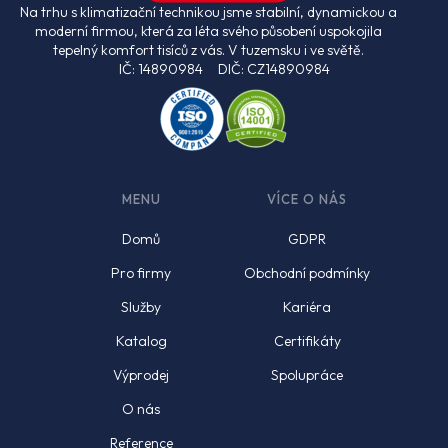
Na trhu s klimatizační technikou jsme stabilní, dynamickou a
moderní firmou, která za léta svého působení uspokojila
tepelný komfort tisíců z vás. V tuzemsku i ve světě.
IČ: 14890984 DIČ: CZ14890984
MENU
VÍCE O NÁS
Domů
GDPR
Pro firmy
Obchodní podmínky
Služby
Kariéra
Katalog
Certifikáty
Výprodej
Spolupráce
O nás
Reference