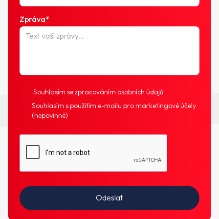
Zpráva*
Souhlasím se zpracováním osobních údajů.
Souhlasím s použitím e-mailu pro marketingové účely
(nepovinné)