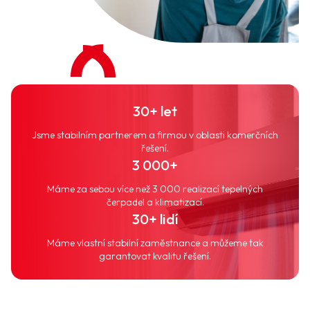
30+ let
Jsme stabilním partnerem a firmou v oblasti komerčních
řešení.
3 000+
Máme za sebou více než 3 000 realizací tepelných
čerpadel a klimatizací.
30+ lidí
Máme vlastní stabilní zaměstnance a můžeme tak
garantovat kvalitu řešení.