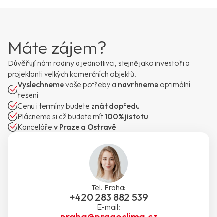
Máte zájem?
Důvěřují nám rodiny a jednotlivci, stejně jako investoři a
projektanti velkých komerčních objektů.
Vyslechneme
vaše potřeby a
navrhneme
optimální
řešení
Cenu i termíny budete
znát dopředu
Plácneme si až budete mít
100% jistotu
Kanceláře
v Praze a Ostravě
Tel. Praha:
+420 283 882 539
E-mail:
praha@pragoclima.cz