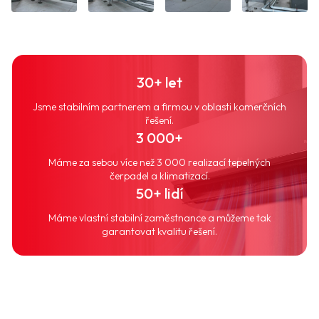
30+ let
Jsme stabilním partnerem a firmou v oblasti komerčních
řešení.
3 000+
Máme za sebou více než 3 000 realizací tepelných
čerpadel a klimatizací.
50+ lidí
Máme vlastní stabilní zaměstnance a můžeme tak
garantovat kvalitu řešení.