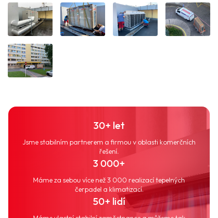
30+ let
Jsme stabilním partnerem a firmou v oblasti komerčních
řešení.
3 000+
Máme za sebou více než 3 000 realizací tepelných
čerpadel a klimatizací.
50+ lidí
Máme vlastní stabilní zaměstnance a můžeme tak