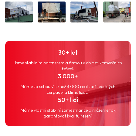
30+ let
Jsme stabilním partnerem a firmou v oblasti komerčních
řešení.
3 000+
Máme za sebou více než 3 000 realizací tepelných
čerpadel a klimatizací.
50+ lidí
Máme vlastní stabilní zaměstnance a můžeme tak
garantovat kvalitu řešení.